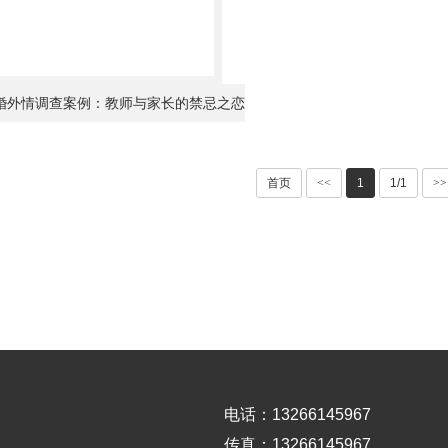
婚外情调查案例：教师与家长的禁忌之恋
首页
<<
1
1/1
>>
电话：13266145967
传真：13266145967