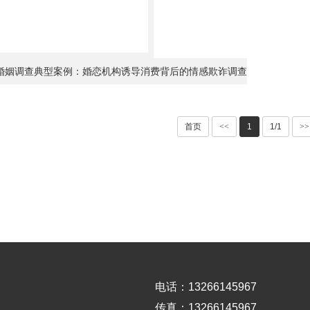
婚姻调查典型案例：婚恋机构诱导消费背后的情感欺诈调查
首页
<<
1
1/1
>>
电话：13266145967
传真：13266145967