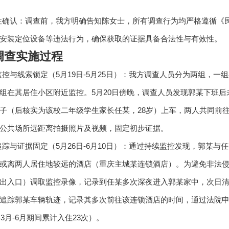
规性确认：调查前，我方明确告知陈女士，所有调查行为均严格遵循
安装定位设备等违法行为，确保获取的证据具备合法性与有效性。
调查实施过程
步监控与线索锁定（5月19日-5月25日）：我方调查人员分为两组
组在其居住小区附近监控。5月20日傍晚，调查人员发现郭某下班
子（后核实为该校二年级学生家长任某，28岁）上车，两人共同前
公共场所远距离拍摄照片及视频，固定初步证据。
入追踪与证据固定（5月26日-6月10日）：通过持续监控发现，郭某
或离两人居住地较远的酒店（重庆主城某连锁酒店）。为避免非法
出入口）调取监控录像，记录到任某多次深夜进入郭某家中，次日
追踪郭某车辆轨迹，记录其多次前往该连锁酒店的时间，通过法院
年3月-6月期间累计入住23次）。