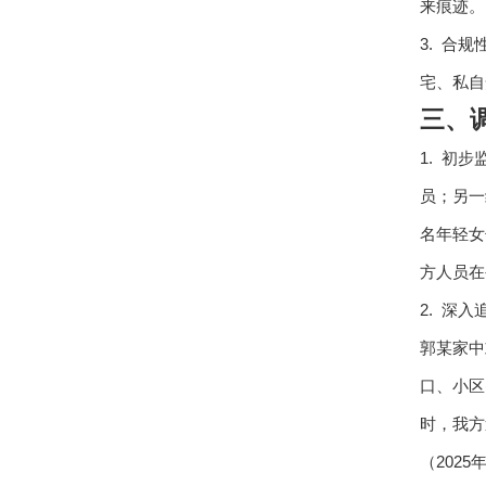
来痕迹。
3. 合
宅、私自
三、
1. 初
员；另一
名年轻女
方人员在
2. 深
郭某家中
口、小区
时，我方
（2025