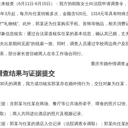
济往来核查（6月11日-6月15日）：我方协助陈女士向法院申请调
25年3月起，每月向任某转账多次，金额含520元、1314元等具有特
费”“礼物钱”。此外，郭某还为任某购买手机、首饰等物品，相关消
往对象信息核实：通过合法渠道核实任某的基本信息，确认其已婚，丈
夫出差期间见面”的线索一致。同时，调查人员通过学校周边商户及
系，部分家长曾目睹两人在非工作场合同行。
调查结果与证据提交
30天的调查，我方成功核实郭某存在婚外情行为，交往对象为任某
听证据：含郭某与任某在商场、餐厅等公共场所牵手、喂食的照片12
取）；两人共同进出酒店的照片及视频记录。
面证据：郭某与任某的酒店入住记录（法院调查令调取）；郭某向任