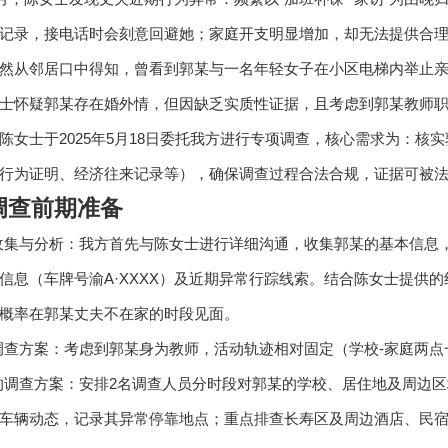
记录，接电话时会刻意回避她；家庭开支明显增加，却无法提供合
然从邻居口中得知，曾看到郭某与一名年轻女子在小区电梯内举止
士怀疑郭某存在婚外情，但因缺乏实质性证据，且考虑到郭某教师
陈女士于2025年5月18日委托我方进行专项调查，核心需求为：
行为证明、经济往来记录等），确保调查过程合法合规，证据可被
调查前期准备
息收集与分析：我方首先与陈女士进行详细沟通，收集郭某的基本信
信息（车牌号渝A·XXXX）及近期异常行踪线索。结合陈女士提供
概率在郭某丈夫不在家的时段见面。
定调查方案：考虑到郭某身为教师，活动轨迹相对固定（学校-家庭两
的调查方案：安排2名调查人员分时段对郭某的学校、居住地及周边
车辆动态，记录其异常停靠地点；重点排查长寿区及周边酒店、民