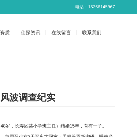
电话：13266145967
资质
侦探资讯
在线留言
联系我们
轨风波调查纪实
48岁，长寿区某小学班主任）结婚15年，育有一子。
晚归，每周至少有3天深夜才回家；手机设置新密码，睡前必