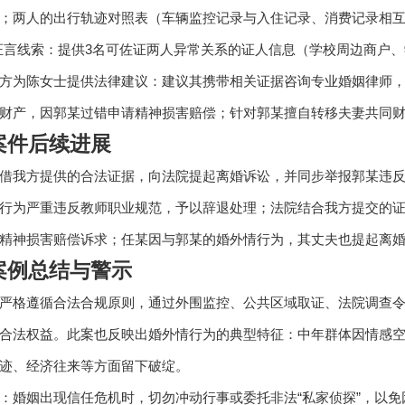
；两人的出行轨迹对照表（车辆监控记录与入住记录、消费记录相
人证言线索：提供3名可佐证两人异常关系的证人信息（学校周边商户
方为陈女士提供法律建议：建议其携带相关证据咨询专业婚姻律师
财产，因郭某过错申请精神损害赔偿；针对郭某擅自转移夫妻共同
案件后续进展
借我方提供的合法证据，向法院提起离婚诉讼，并同步举报郭某违
行为严重违反教师职业规范，予以辞退处理；法院结合我方提交的
精神损害赔偿诉求；任某因与郭某的婚外情行为，其丈夫也提起离
案例总结与警示
严格遵循合法合规原则，通过外围监控、公共区域取证、法院调查
合法权益。此案也反映出婚外情行为的典型特征：中年群体因情感
迹、经济往来等方面留下破绽。
：婚姻出现信任危机时，切勿冲动行事或委托非法“私家侦探”，以