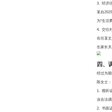
3. 经
某自20
为“生活
4. 交
在任某丈
生家长关
四、
经过为期
陈女士：
1. 视
业合法调
2. 书