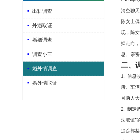
清空聊天
出轨调查
陈女士偶
外遇取证
现，陈女
婚姻调查
姻走向，
调查小三
息、亲密
二、
婚外情调查
1. 信
婚外情取证
所、车辆
且两人大
2. 制
法取证”
追踪郭某