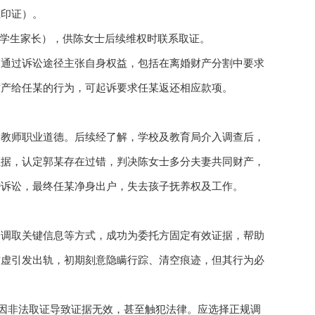
互印证）。
、学生家长），供陈女士后续维权时联系取证。
，通过诉讼途径主张自身权益，包括在离婚财产分割中要求
财产给任某的行为，可起诉要求任某返还相应款项。
反教师职业道德。后续经了解，学校及教育局介入调查后，
证据，认定郭某存在过错，判决陈女士多分夫妻共同财产，
婚诉讼，最终任某净身出户，失去孩子抚养权及工作。
令调取关键信息等方式，成功为委托方固定有效证据，帮助
空虚引发出轨，初期刻意隐瞒行踪、清空痕迹，但其行为必
免因非法取证导致证据无效，甚至触犯法律。应选择正规调