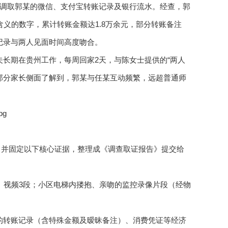
查令，调取郭某的微信、支付宝转账记录及银行流水。经查，郭
殊含义的数字，累计转账金额达1.8万余元，部分转账备注
费记录与两人见面时间高度吻合。
夫长期在贵州工作，每周回家2天，与陈女士提供的“两人
部分家长侧面了解到，郭某与任某互动频繁，远超普通师
，并固定以下核心证据，整理成《调查取证报告》提交给
张、视频3段；小区电梯内搂抱、亲吻的监控录像片段（经物
某的转账记录（含特殊金额及暧昧备注）、消费凭证等经济