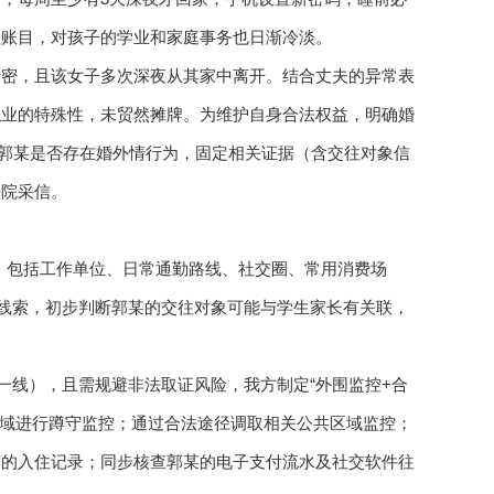
理账目，对孩子的学业和家庭事务也日渐冷淡。
亲密，且该女子多次深夜从其家中离开。结合丈夫的异常表
职业的特殊性，未贸然摊牌。为维护自身合法权益，明确婚
核实郭某是否存在婚外情行为，固定相关证据（含交往对象信
法院采信。
息，包括工作单位、日常通勤路线、社交圈、常用消费场
的线索，初步判断郭某的交往对象可能与学生家长有关联，
点一线），且需规避非法取证风险，我方制定“外围监控+合
区域进行蹲守监控；通过合法途径调取相关公共区域监控；
宿的入住记录；同步核查郭某的电子支付流水及社交软件往