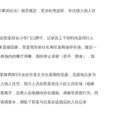
《民事诉讼法》相关规定，坚决杜绝监听、非法侵入他人住
，一组在郭某所在小学门口蹲守，记录其上下班时间及同行人
后未直接回家，而是驾车前往长寿区某商场停车场，随后一
往商场内的餐厅用餐，期间举止亲密（牵手、喂食），我
与任某每周有5天会在任某丈夫出差期间见面，见面地点多为
侵入他人住宅，我方人员在郭某居住小区公共区域（电梯
清晨离开，且两人在电梯内存在搂抱、亲吻等亲密行为。同
申请调查令，调取了郭某与任某在该酒店的入住记录